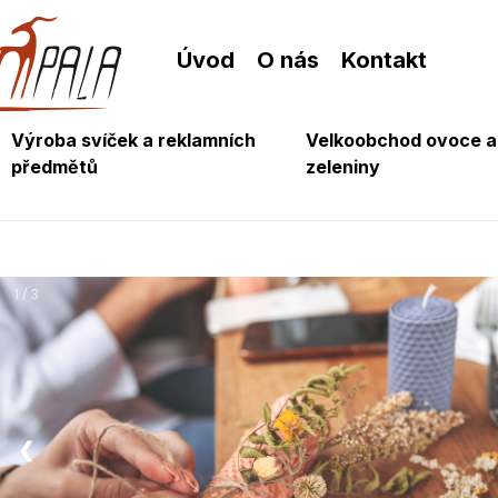
Úvod
O nás
Kontakt
Výroba svíček a reklamních
Velkoobchod ovoce a
předmětů
zeleniny
1 / 3
❮