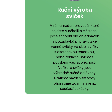
Ruční výroba
svíček
V rámci našich provozů, které
najdete v několika městech,
jsme schopni dle objednávek
a požadavků připravit také
vonné svíčky ve skle, svíčky
s esoterickou tematikou,
nebo reklamní svíčky s
potiskem vaší společnosti.
Veškeré svíčky jsou
výhradně ručně odlévány.
Grafický návrh Vám vždy
připravíme zdarma a je již
součástí zakázky.
Více informací