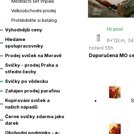
Meditační set Impala
Velkoobchodní prodej
Prohlédněte si katalog
Hranol
Výhodnější ceny
Hledáme
6x12cm, 34
spolupracovníky
hoření 55h
Doporučená MO ce
Prodej svíček na Moravě
Svíčky - prodej Praha a
střední čechy
Svíčky po vědecku
Zahájen prodej parafinu
S
Kopírování svíček a
našich nápadů
Černé svíčky zdarma jako
dárek
Obchodní podmínky - e-