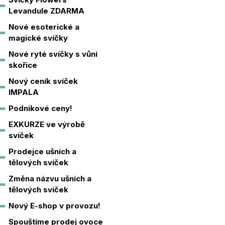
Levandule ZDARMA
Nové esoterické a
magické svíčky
Nové ryté svíčky s vůní
skořice
Nový ceník svíček
IMPALA
Podnikové ceny!
EXKURZE ve výrobě
svíček
Prodejce ušních a
tělových svíček
Změna názvu ušních a
tělových svíček
Nový E-shop v provozu!
Spouštíme prodej ovoce