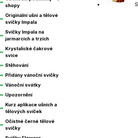
S
shopy
Originální ušní a tělové
svíčky Impala
Svíčky Impala na
jarmarcích a trzích
Krystalické čakrové
svíce
Stěhování
Přidány vánoční svíčky
Vánoční svátky
Upozornění
Kurz aplikace ušních a
tělových svíček
Očistné černé tělové
svíčky
Svíčky Flowers